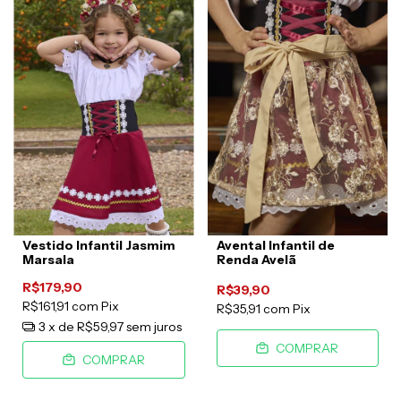
Vestido Infantil Jasmim
Avental Infantil de
Marsala
Renda Avelã
R$179,90
R$39,90
R$161,91
com
Pix
R$35,91
com
Pix
3
x de
R$59,97
sem juros
COMPRAR
COMPRAR