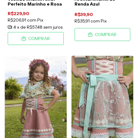
Perfeito Marinho e Rosa
Renda Azul
R$229,90
R$39,90
R$206,91
com
Pix
R$35,91
com
Pix
4
x de
R$57,48
sem juros
COMPRAR
COMPRAR