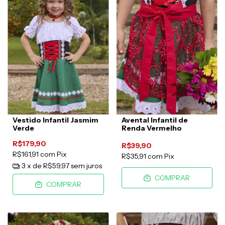
Vestido Infantil Jasmim
Avental Infantil de
Verde
Renda Vermelho
R$179,90
R$39,90
R$161,91
com
Pix
R$35,91
com
Pix
3
x de
R$59,97
sem juros
COMPRAR
COMPRAR