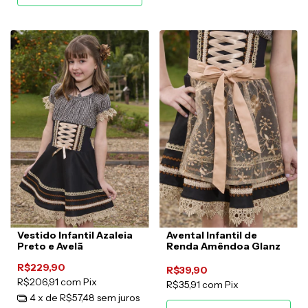
Vestido Infantil Azaleia
Avental Infantil de
Preto e Avelã
Renda Amêndoa Glanz
R$229,90
R$39,90
R$206,91
com
Pix
R$35,91
com
Pix
4
x de
R$57,48
sem juros