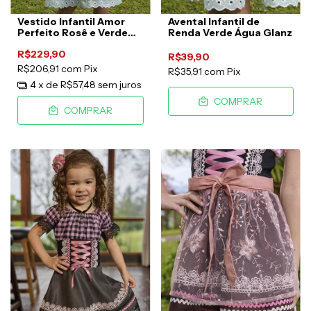
Vestido Infantil Amor
Avental Infantil de
Perfeito Rosê e Verde
Renda Verde Água Glanz
Água
R$229,90
R$39,90
R$206,91
com
Pix
R$35,91
com
Pix
4
x de
R$57,48
sem juros
COMPRAR
COMPRAR