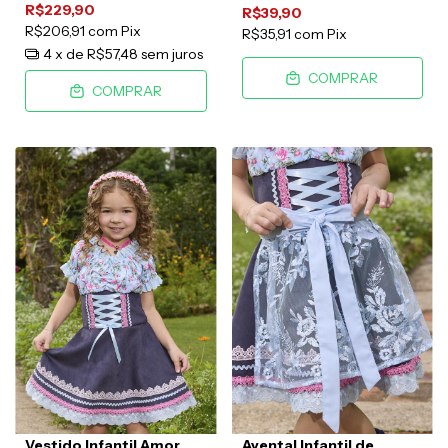
R$229,90
R$39,90
R$206,91
com
Pix
R$35,91
com
Pix
4
x de
R$57,48
sem juros
COMPRAR
COMPRAR
Vestido Infantil Amor
Avental Infantil de