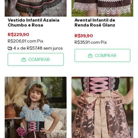
Vestido Infantil Azaleia
Avental Infantil de
Chumbo e Rosa
Renda Rosê Glanz
R$229,90
R$39,90
R$206,91
com
Pix
R$35,91
com
Pix
4
x de
R$57,48
sem juros
COMPRAR
COMPRAR