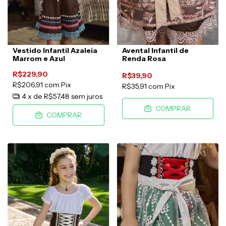
Vestido Infantil Azaleia
Avental Infantil de
Marrom e Azul
Renda Rosa
R$229,90
R$39,90
R$206,91
com
Pix
R$35,91
com
Pix
4
x de
R$57,48
sem juros
COMPRAR
COMPRAR