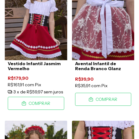
Vestido Infantil Jasmim
Avental Infantil de
Vermelho
Renda Branco Glanz
R$179,90
R$39,90
R$161,91
com
Pix
R$35,91
com
Pix
3
x de
R$59,97
sem juros
COMPRAR
COMPRAR