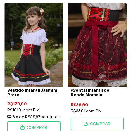
Vestido Infantil Jasmim
Avental Infantil de
Preto
Renda Marsala
R$179,90
R$39,90
R$161,91
com
Pix
R$35,91
com
Pix
3
x de
R$59,97
sem juros
COMPRAR
COMPRAR