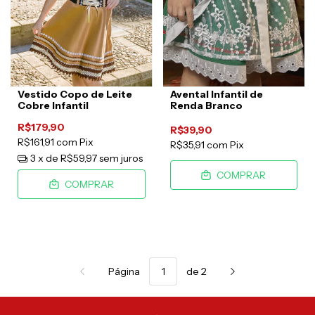
Vestido Copo de Leite
Avental Infantil de
Cobre Infantil
Renda Branco
R$179,90
R$39,90
R$161,91
com
Pix
R$35,91
com
Pix
3
x de
R$59,97
sem juros
COMPRAR
COMPRAR
Página
de 2