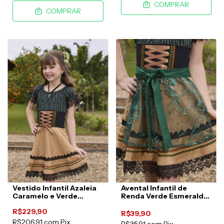
COMPRAR
COMPRAR
Vestido Infantil Azaleia
Avental Infantil de
Caramelo e Verde
Renda Verde Esmeralda
Musgo
Glanz
R$229,90
R$39,90
R$206,91
com
Pix
R$35,91
com
Pix