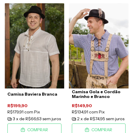
Camisa Gola e Cordão
Camisa Baviera Branca
Marinho e Branco
R$199,90
R$149,90
R$179,91
com
Pix
R$134,91
com
Pix
3
x de
R$66,63
sem juros
2
x de
R$74,95
sem juros
COMPRAR
COMPRAR