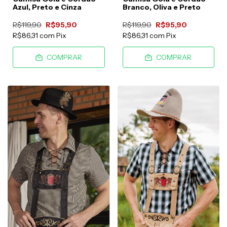
Azul, Preto e Cinza
Branco, Oliva e Preto
R$119,90
R$95,90
R$119,90
R$95,90
R$86,31
com
Pix
R$86,31
com
Pix
COMPRAR
COMPRAR