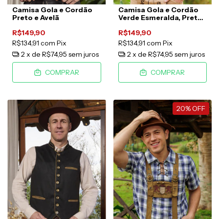
Camisa Gola e Cordão
Camisa Gola e Cordão
Preto e Avelã
Verde Esmeralda, Preto
e Branco
R$149,90
R$149,90
R$134,91
com
Pix
R$134,91
com
Pix
2
x de
R$74,95
sem juros
2
x de
R$74,95
sem juros
COMPRAR
COMPRAR
20
%
OFF