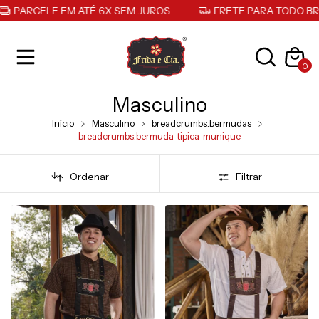
ELE EM ATÉ 6X SEM JUROS
FRETE PARA TODO BRASIL
0
Masculino
Início
Masculino
breadcrumbs.bermudas
breadcrumbs.bermuda-tipica-munique
Ordenar
Filtrar