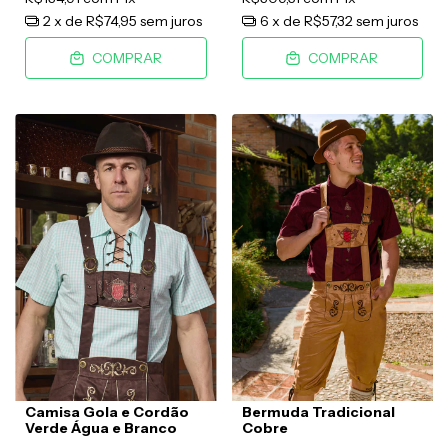
2
x de
R$74,95
sem juros
6
x de
R$57,32
sem juros
COMPRAR
COMPRAR
Camisa Gola e Cordão
Bermuda Tradicional
Verde Água e Branco
Cobre