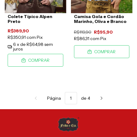
Colete Típico Alpen
Camisa Gola e Cordão
Preto
Marinho, Oliva e Branco
R$389,90
R$119,90
R$95,90
R$350,91
com
Pix
R$86,31
com
Pix
6
x de
R$64,98
sem
juros
COMPRAR
COMPRAR
Página
de 4