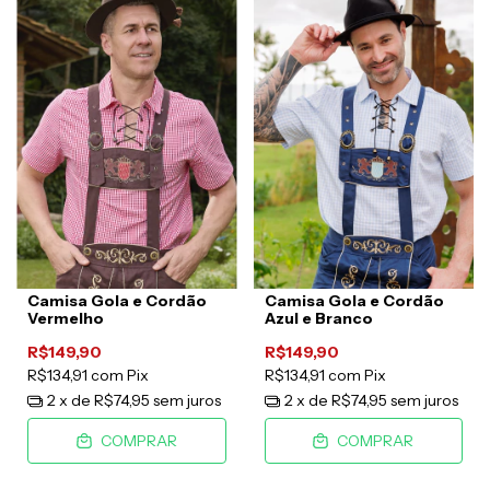
Camisa Gola e Cordão
Camisa Gola e Cordão
Vermelho
Azul e Branco
R$149,90
R$149,90
R$134,91
com
Pix
R$134,91
com
Pix
2
x de
R$74,95
sem juros
2
x de
R$74,95
sem juros
COMPRAR
COMPRAR