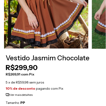
Vestido Jasmim Chocolate
R$299,90
R$269,91
com
Pix
5
x de
R$59,98
sem juros
10% de desconto
pagando com Pix
Ver mais detalhes
PP
Tamanho: