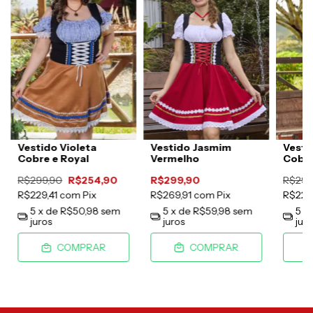
Vestido Jasmim
Vestido Violeta
Vesti
Vermelho
Cobre e Royal
Cobre
R$299,90
R$299,90
R$254,90
R$299
R$269,91
com
Pix
R$229,41
com
Pix
R$229
5
x de
R$59,98
sem
5
x de
R$50,98
sem
5
x
juros
juros
jur
COMPRAR
COMPRAR