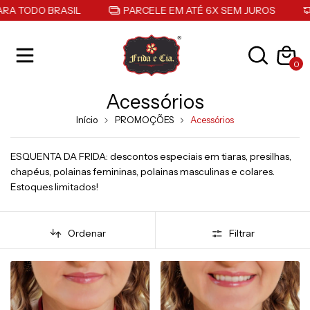
RA TODO BRASIL
PARCELE EM ATÉ 6X SEM JUROS
0
Acessórios
Início
PROMOÇÕES
Acessórios
ESQUENTA DA FRIDA: descontos especiais em tiaras, presilhas,
chapéus, polainas femininas, polainas masculinas e colares.
Estoques limitados!
Ordenar
Filtrar