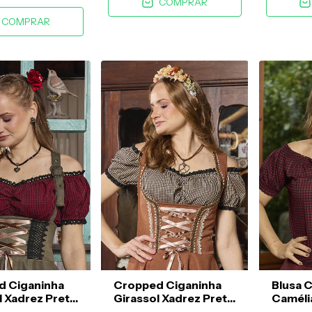
COMPRAR
COMPRAR
d Ciganinha
Cropped Ciganinha
Blusa 
l Xadrez Preto
Girassol Xadrez Preto
Caméli
elho
e Baunilha
Preto