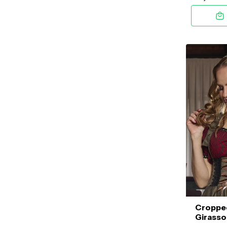
Croppe
Girasso
e Verm