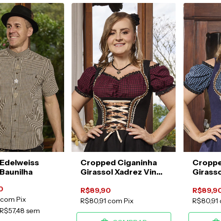
Edelweiss
Cropped Ciganinha
Croppe
 Baunilha
Girassol Xadrez Vinho
Girasso
e Preto
Marinh
0
R$89,90
R$89,9
com
Pix
R$80,91
com
Pix
R$80,91
R$57,48
sem