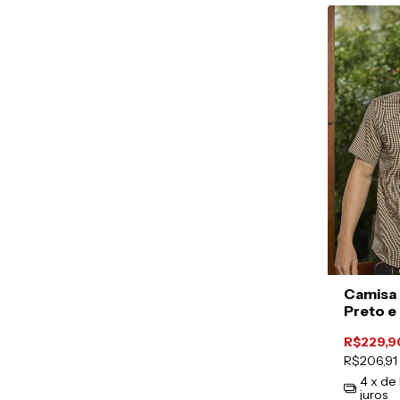
Camisa 
Preto e
R$229,9
R$206,91
4
x de
juros