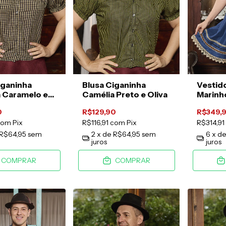
iganinha
Blusa Ciganinha
Vestido
 Caramelo e
Camélia Preto e Oliva
Marinho
0
R$129,90
R$349,
com
Pix
R$116,91
com
Pix
R$314,91
R$64,95
sem
2
x de
R$64,95
sem
6
x d
juros
juros
COMPRAR
COMPRAR