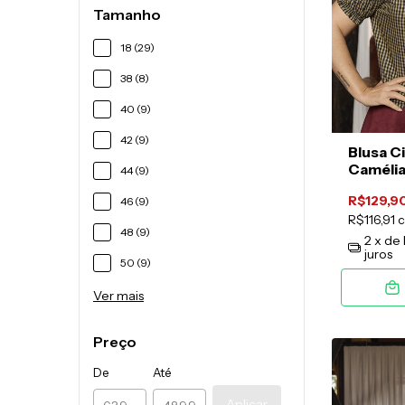
Tamanho
18 (29)
38 (8)
40 (9)
42 (9)
Blusa C
Camélia
44 (9)
Preto
R$129,9
46 (9)
R$116,91
48 (9)
2
x de
juros
50 (9)
Ver mais
Preço
De
Até
Aplicar