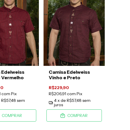
 Edelweiss
Camisa Edelweiss
e Vermelho
Vinho e Preto
90
R$229,90
1
com
Pix
R$206,91
com
Pix
e
R$57,48
sem
4
x de
R$57,48
sem
juros
COMPRAR
COMPRAR