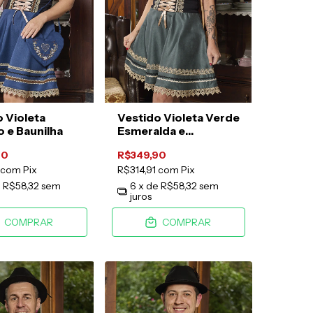
 Violeta
Vestido Violeta Verde
 e Baunilha
Esmeralda e
Caramelo
90
R$349,90
com
Pix
R$314,91
com
Pix
e
R$58,32
sem
6
x de
R$58,32
sem
juros
COMPRAR
COMPRAR