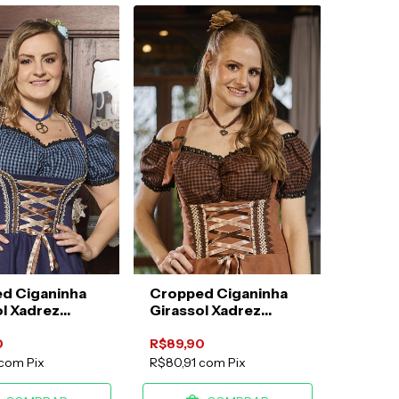
d Ciganinha
Cropped Ciganinha
l Xadrez
Girassol Xadrez
o e Preto
Chocolate e Preto
0
R$89,90
com
Pix
R$80,91
com
Pix