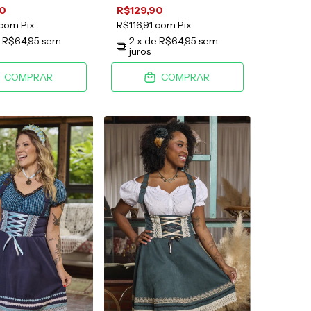
90
R$129,90
com
Pix
R$116,91
com
Pix
e
R$64,95
sem
2
x de
R$64,95
sem
juros
COMPRAR
COMPRAR