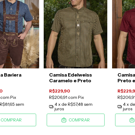
 Baviera
Camisa Edelweiss
Camisa
Caramelo e Preto
Preto 
0
R$229,90
R$229,
1
com
Pix
R$206,91
com
Pix
R$206,9
R$81,65
sem
4
x de
R$57,48
sem
4
x d
juros
juros
COMPRAR
COMPRAR