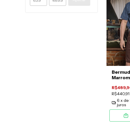
Bermuda
Marrom
R$489,9
R$440,9
6
x de
juros