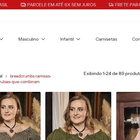
PARCELE EM ATÉ 6X SEM JUROS
FRETE PARA TODO BR
Masculino
Infantil
Camisetas
Com
Exibindo 1-24 de 89 produt
al
breadcrumbs.camisas-
vulsas-que-combinam