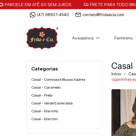
E EM ATÉ 6X SEM JUROS
FRETE PARA TODO BRASIL
(47) 98907-4940
contato@fridaecia.com
Acessórios
Feminino
Casal
Categorias
Início
Cas
ciganinhas-a
Casal - Camisas e Blusas Xadrez
Casal - Caramelo
Casal - Preto
Casal - Verde Esmeralda
Casal - Marinho
Casal - Marrom