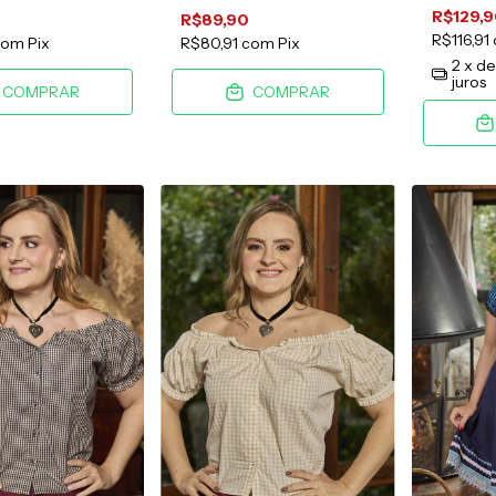
R$129,
R$89,90
R$116,91
com
Pix
R$80,91
com
Pix
2
x d
juros
COMPRAR
COMPRAR