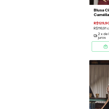
Blusa C
Camélia
Baunilh
R$129,9
R$116,91
2
x de
juros