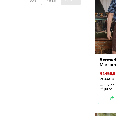
Bermuda
Marrom
R$489,9
R$440,9
6
x de
juros