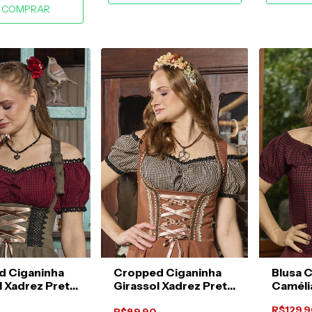
COMPRAR
d Ciganinha
Cropped Ciganinha
Blusa 
l Xadrez Preto
Girassol Xadrez Preto
Caméli
elho
e Baunilha
Preto
R$129,