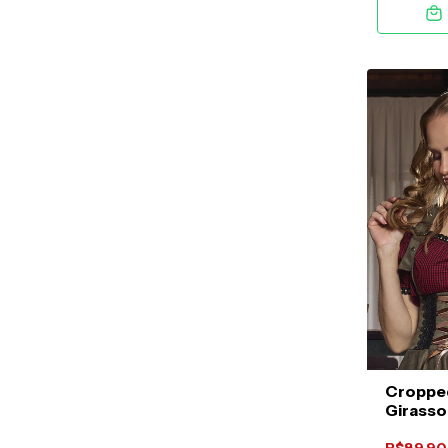
Croppe
Girasso
e Verm