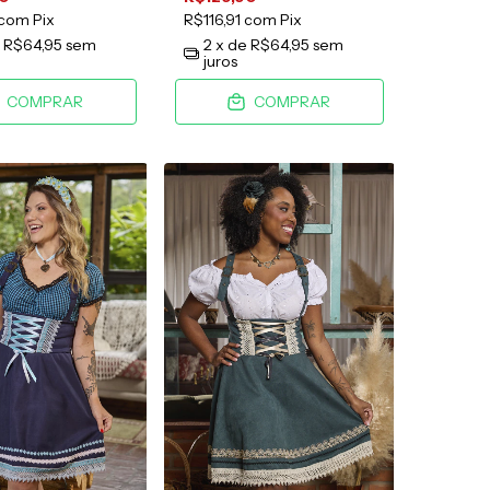
com
Pix
R$116,91
com
Pix
e
R$64,95
sem
2
x de
R$64,95
sem
juros
COMPRAR
COMPRAR