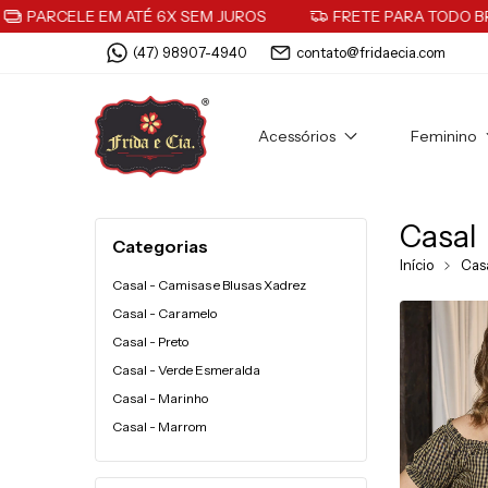
ELE EM ATÉ 6X SEM JUROS
FRETE PARA TODO BRASIL
(47) 98907-4940
contato@fridaecia.com
Acessórios
Feminino
Casal
Categorias
Início
Cas
Casal - Camisas e Blusas Xadrez
Casal - Caramelo
Casal - Preto
Casal - Verde Esmeralda
Casal - Marinho
Casal - Marrom