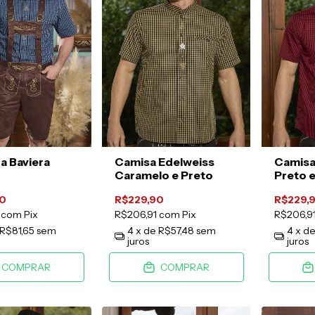
 Baviera
Camisa Edelweiss
Camisa
Caramelo e Preto
Preto 
0
R$229,90
R$229,
1
com
Pix
R$206,91
com
Pix
R$206,9
R$81,65
sem
4
x de
R$57,48
sem
4
x d
juros
juros
COMPRAR
COMPRAR