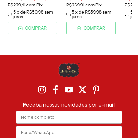
R$229,41
com
Pix
R$269,91
com
Pix
R$269
5
x de
R$50,98
sem
5
x de
R$59,98
sem
5
x
juros
juros
jur
COMPRAR
COMPRAR
Receba nossas novidades por e-mail