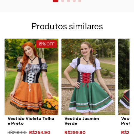
Produtos similares
15
%
OFF
Vestido Violeta Telha
Vestido Jasmim
Vesti
e Preto
Verde
Preto
R$299,90
R$254,90
R$299,90
R$29