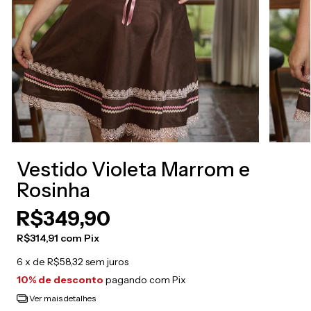
Vestido Violeta Marrom e
Rosinha
R$349,90
R$314,91
com
Pix
6
x de
R$58,32
sem juros
10% de desconto
pagando com Pix
Ver mais detalhes